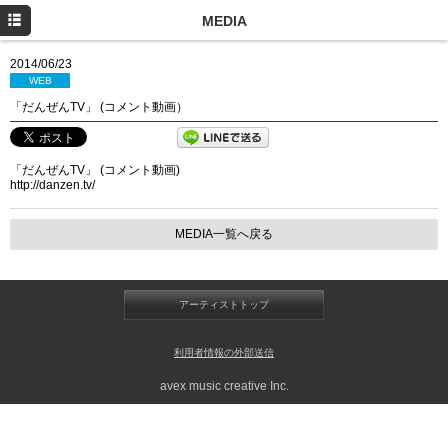
HOME
MEDIA
NEWS
2014/06/23
WEB
PROFILE
「だんぜんTV」 (コメント動画）
LIVE/EVENT
「だんぜんTV」 (コメント動画)
MEDIA
http://danzen.tv/
DISCOGRAPHY
MEDIA一覧へ戻る
MOVIE
CONTACT
アーティストトップ
利用者情報の外部送信
avex music creative Inc.