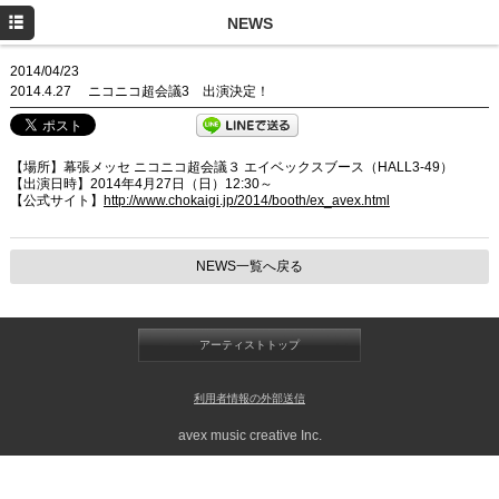
HOME
NEWS
NEWS
2014/04/23
2014.4.27 ニコニコ超会議3 出演決定！
PROFILE
LIVE/EVENT
【場所】幕張メッセ ニコニコ超会議３ エイベックスブース（HALL3-49）
【出演日時】2014年4月27日（日）12:30～
MEDIA
【公式サイト】
http://www.chokaigi.jp/2014/booth/ex_avex.html
DISCOGRAPHY
NEWS一覧へ戻る
MOVIE
CONTACT
アーティストトップ
利用者情報の外部送信
avex music creative Inc.